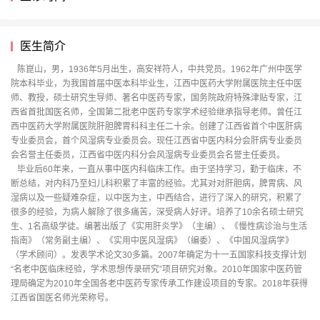
医生简介
陈崑山，男，1936年5月出生，高安祥符人，中共党员。1962年广州中医学
院本科毕业，为我国首届中医本科毕业生，江西中医药大学附属医院主任中医
师、教授，硕士研究生导师、著名中医药专家，国务院政府特殊津贴专家，江
西省首批国医名师，全国第二批老中医药专家学术经验继承指导老师。曾任江
西中医药大学附属医院肝胆脾胃科科主任二十余。创建了江西省首个中医肝病
专业委员会，首个风湿病专业委员会。现任江西省中医内科分会肝病专业委员
会名誉主任委员，江西省中医内科分会风湿病专业委员会名誉主任委员。
毕业后60年来，一直从事中医内科临床工作。由于坚持学习，勤于临床，不
断总结，对内科乃至妇儿科积累了丰富的经验。尤其对对肝胆病，脾胃病、风
湿病以及一些疑难杂症，以中医为主，中西结合，进行了深入的研究，积累了
很多的经验，为病人解除了很多痛苦，深受病人好评。培养了10余名硕士研究
生、1名高级学徒。编著出版了《实用肝炎学》（主编）、《慢性病诊治与生活
指南》（常务副主编）、《实用中医风湿病》（编委）、《中国风湿病学》
（学术顾问）。发表学术论文30多篇。2007年确定为十一五国家科技支撑计划
“名老中医临床经验，学术思想传录研究”项目研究对象。2010年国家中医药管
理局确定为2010年全国各老中医药专家传承工作建设项目的专家。2018年获得
江西省国医名师光荣称号。