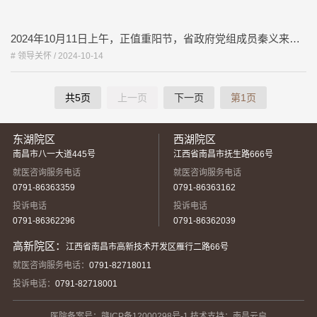
2024年10月11日上午，正值重阳节，省政府党组成员秦义来到江西中医药大学附属医院，亲切看望慰问其所联系的专家国医大师皮持衡教授。
# 领导关怀 /
2024-10-14
共5页
上一页
下一页
第1页
东湖院区
西湖院区
南昌市八一大道445号
江西省南昌市抚生路666号
就医咨询服务电话
就医咨询服务电话
0791-86363359
0791-86363162
投诉电话
投诉电话
0791-86362296
0791-86362039
高新院区：
江西省南昌市高新技术开发区雁行二路66号
就医咨询服务电话：
0791-82718011
投诉电话：
0791-82718001
医院备案号：
赣ICP备12000298号-1
技术支持：南昌云启