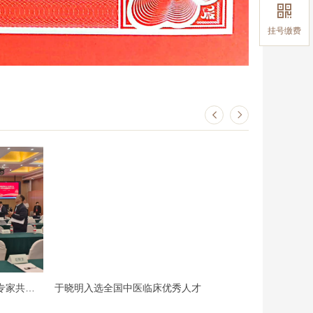

挂号缴费


国医堂主任梅丽俊与张伯礼院士等专家共同参会
于晓明入选全国中医临床优秀人才
何兴伟省名