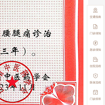

交通指南

门诊须知

急诊须知

住院流程

医保流程

门诊排班