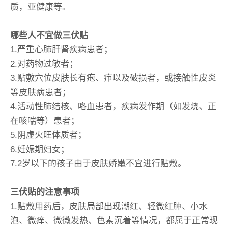
质，亚健康等。
哪些人不宜做三伏贴
1.严重心肺肝肾疾病患者；
2.对药物过敏者；
3.贴敷穴位皮肤长有疱、疖以及破损者，或接触性皮炎
等皮肤病患者；
4.活动性肺结核、咯血患者，疾病发作期（如发烧、正
在咳喘等）患者；
5.阴虚火旺体质者；
6.妊娠期妇女；
7.2岁以下的孩子由于皮肤娇嫩不宜进行贴敷。
三伏贴的注意事项
1.贴敷用药后，皮肤局部出现潮红、轻微红肿、小水
泡、微痒、微微发热、色素沉着等情况，都属于正常现