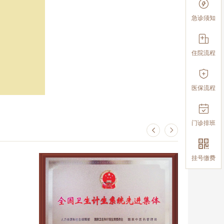

急诊须知

住院流程

医保流程

门诊排班



挂号缴费