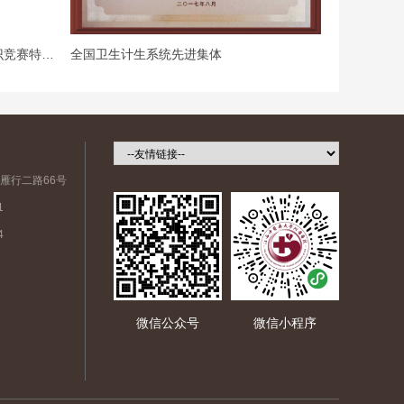
江西省第三届“杏林杯”中医经典知识竞赛特等奖
全国卫生计生系统先进集体
全国模范职
雁行二路66号
1
4
微信公众号
微信小程序