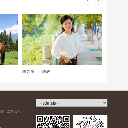


辅导员——陈静
辅导员——
雁行二路66号
1