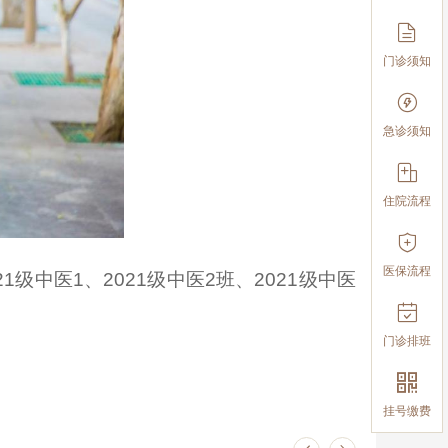

门诊须知

急诊须知

住院流程

医保流程
中医1、2021级中医2班、2021级中医

门诊排班

挂号缴费