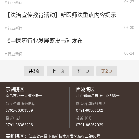
04-27
# 行业新闻
【法治宣传教育活动】新医师法重点内容提示
03-30
# 行业新闻
《中医药行业发展蓝皮书》发布
03-24
# 行业新闻
共3页
上一页
下一页
第2页
东湖院区
西湖院区
南昌市八一大道445号
江西省南昌市抚生路666号
就医咨询服务电话
就医咨询服务电话
0791-86363359
0791-86363162
投诉电话
投诉电话
0791-86362296
0791-86362039
高新院区：
江西省南昌市高新技术开发区雁行二路66号