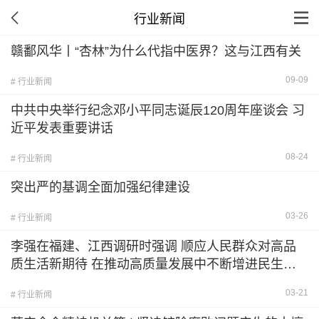
行业新闻
赣鄱风华丨“杏林”为什么代指中医界？这与江西有关
09-09
# 行业新闻
中共中央举行纪念邓小平同志诞辰120周年座谈会 习
近平发表重要讲话
08-24
# 行业新闻
突出严的基调全面加强纪律建设
03-26
# 行业新闻
李强在福建、江西调研时强调 顺应人民群众对高品
质生活新期待 在推动高质量发展中不断增进民生福
祉
03-21
# 行业新闻