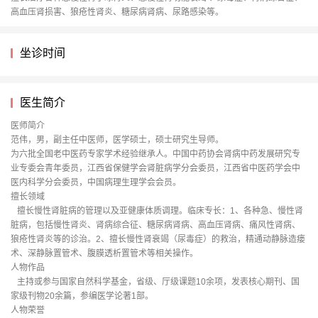
高血压肾损害、狼疮性肾炎、糖尿病肾病、尿路感染等。
坐诊时间
医生简介
医师简介
范伟，男，副主任中医师，医学硕士，硕士研究生导师。
为六批全国老中医药专家学术经验继承人。中国中药协会肾病中药发展研究专
业专委会青年委员，江西省保健学会肾脏病学分会委员，江西省中医药学会中
医内科学分会委员，中国病理生理学会会员。
擅长领域
擅长慢性肾脏病的管理以及亚健康体质调理。临床专长：1、各种急、慢性肾
脏病，包括慢性肾炎、肾病综合征、糖尿病肾病、高血压肾病、痛风性肾病、
狼疮性肾炎等的诊治。2、擅长慢性肾衰竭（尿毒症）的救治，精通动静脉造瘘
术、深静脉置管术、腹膜透析置管术等相关操作。
人物作品
主持或参与国家自然科学基金，省级、厅级课题10余项，发表核心期刊、国
家级刊物20余篇，参编医学论著1部。
人物荣誉