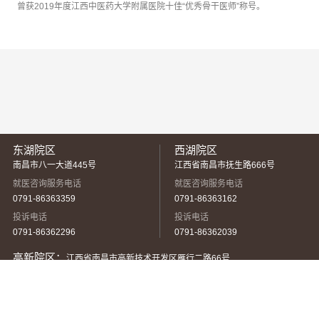
曾获2019年度江西中医药大学附属医院十佳“优秀骨干医师”称号。
东湖院区
西湖院区
南昌市八一大道445号
江西省南昌市抚生路666号
就医咨询服务电话
就医咨询服务电话
0791-86363359
0791-86363162
投诉电话
投诉电话
0791-86362296
0791-86362039
高新院区：
江西省南昌市高新技术开发区雁行二路66号
就医咨询服务电话：
0791-82718011
投诉电话：
0791-82718001