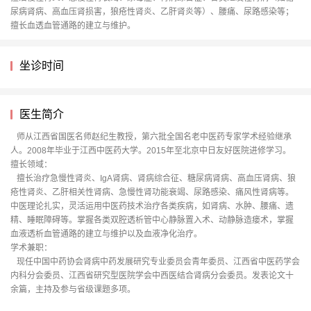
尿病肾病、高血压肾损害，狼疮性肾炎、乙肝肾炎等）、腰痛、尿路感染等；
擅长血透血管通路的建立与维护。
坐诊时间
医生简介
师从江西省国医名师赵纪生教授，第六批全国名老中医药专家学术经验继承
人。2008年毕业于江西中医药大学。2015年至北京中日友好医院进修学习。
擅长领域：
擅长治疗急慢性肾炎、IgA肾病、肾病综合征、糖尿病肾病、高血压肾病、狼
疮性肾炎、乙肝相关性肾病、急慢性肾功能衰竭、尿路感染、痛风性肾病等。
中医理论扎实，灵活运用中医药技术治疗各类疾病，如肾病、水肿、腰痛、遗
精、睡眠障碍等。掌握各类双腔透析管中心静脉置入术、动静脉造瘘术，掌握
血液透析血管通路的建立与维护以及血液净化治疗。
学术兼职：
现任中国中药协会肾病中药发展研究专业委员会青年委员、江西省中医药学会
内科分会委员、江西省研究型医院学会中西医结合肾病分会委员。发表论文十
余篇，主持及参与省级课题多项。