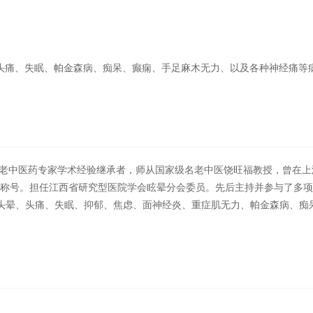
头痛、失眠、帕金森病、痴呆、癫痫、手足麻木无力、以及各种神经痛等
五批老中医药专家学术经验继承者，师从国家级名老中医饶旺福教授，曾在
师”称号。担任江西省研究型医院学会眩晕分会委员。先后主持并参与了多
头晕、头痛、失眠、抑郁、焦虑、面神经炎、重症肌无力、帕金森病、痴