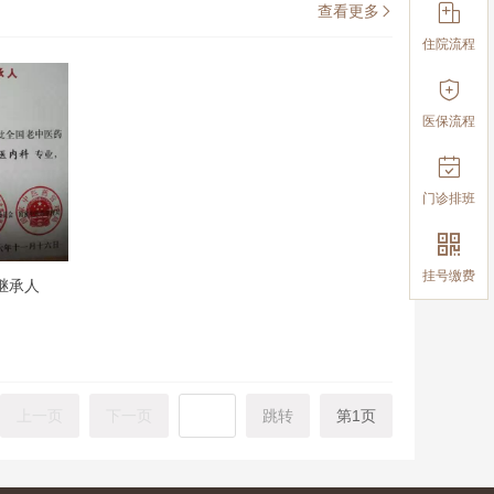

查看更多

住院流程

医保流程

门诊排班

挂号缴费
继承人
上一页
下一页
跳转
第1页