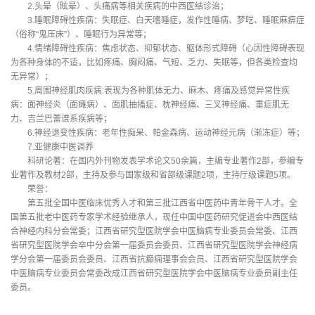
2.头晕（眩晕）、头痛病等相关疾病的中西医结诊治；
3.睡眠障碍性疾病：失眠症、白天嗜睡症，发作性睡病、梦呓、睡眠麻痹症
（俗称“鬼压床”）、睡眠行为异常等；
4.情绪障碍性疾病：焦虑状态、抑郁状态、躯体形式障碍（心因性障碍表现
为各种身体的不适，比如疼痛、胸闷痛、气短、乏力、失眠等，但各类检查均
无异常）；
5.周围神经肌肉疾病:表现为各种肌体无力、麻木、疼痛及感觉异常性疾
病：面神经炎（面瘫病）、面肌抽搐症、枕神经痛、三叉神经痛、重症肌无
力、吉兰巴蕾谱系疾病等；
6.神经退变性疾病：老年性痴呆、帕金森病、运动神经元病（渐冻症）等；
7.亚健康中医调养
科研论著：在国内外刊物发表学术论文50余篇，主编专业著作2部，参编专
业著作及教材2部，主持及参与国家级和省部级课题2项，主持厅级课题5项。
荣誉：
第五批全国中医临床优秀人才和第三批江西省中医药中青年骨干人才。全
国第五批老中医药专家学术经验继承人，现任中国中医药研究促进会中西医结
合神经内科分会常委；江西省研究型医院学会中医脑病专业委员会常委、江西
省研究型医院学会卒中分会第一届委员会委员、江西省研究型医院学会神经病
学分会第一届委员会委员、江西省抗癫痫理事会会员、江西省研究型医院学会
中医脑病专业委员会常委改成江西省研究型医院学会中医脑病专业委员副主任
委员。