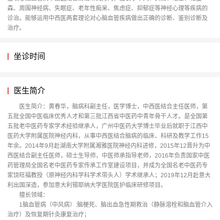
森、周围神经病、失眠症、老年性痴呆、焦虑症、抑郁症等神经心理等疾病的
诊治。能够运用中西医两套理论对心脑血管疾病做出正确的诊断、鉴别诊断及
治疗。
坐诊时间
医生简介
医生简介：黄春华，脑病科副主任，医学博士，中西医结合主任医师，第
五批全国中医临床优秀人才和第三批江西省中医药中青年骨干人才。是全国第
五批老中医药专家学术经验继承人，广州中医药大学博士毕业后就职于江西中
医药大学附属医院神经内科，从事中西医结合脑病的临床、科研及教学工作15
年余。2014年9月赴湖南大学附属湘雅医院神经内科进修，2015年12晋升为中
西医结合副主任医师，硕士生导师，中医师承指导老师，2016年负责国家中医
药管理局全国名老中医药专家传承工作室建设项目，并成为全国名老中医药专
家饶旺福教授（原神经内科学科学术带头人）学术继承人；2019年12月赴意大
利出国深造，参加意大利锡耶纳大学医院医护临床研修项目。
擅长领域：
1脑血管病（中风病）:脑梗死、脑出血急性期救治（静脉溶栓和脑血管介入
治疗）及恢复期针灸康复治疗；