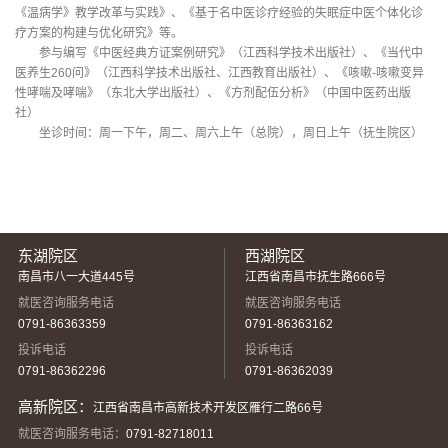
《温病学》教学改革与实践》、《基于名中医诊疗经验的失眠症中医个体化诊
疗方案的构建与优化研究》等。
参与编写《中医经典方证案例研究》（江西科学技术出版社）、《当代中
医养生260问》（江西科学技术出版社、江西教育出版社）、《咳嗽-咳嗽变异
性哮喘及哮喘》（东北大学出版社）、《方剂配伍分析》（中国中医药出版
社）
坐诊时间：周一下午，周二、周六上午（总院），周日上午（抚生院区）
东湖院区
西湖院区
南昌市八一大道445号
江西省南昌市抚生路666号
就医咨询服务电话
就医咨询服务电话
0791-86363359
0791-86363162
投诉电话
投诉电话
0791-86362296
0791-86362039
高新院区：
江西省南昌市高新技术开发区雁行二路66号
就医咨询服务电话：
0791-82718011