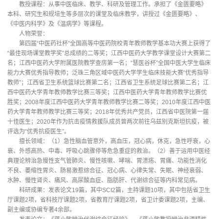
教授课程：从事中医临床、教学、科研及管理工作。承担了《金匮要略》
本科、研究生和规培生等多层次的课堂及临床教学，讲授过《金匮要略》、
《中医内科学》及《温病学》等课程。
人物荣誉：
第四届“中医药社杯”全国高等中医药院校青年教师教学基本功大赛上获得了
“最佳现场课堂教学奖”总成绩的二等奖；江西中医药大学教学课堂设计大赛第二
名；江西中医药大学附属医院教学查房第一名；“慧医谷杯”全国中医大学生临床
能力大赛优秀指导教师；泛珠三角区域中医药大学学生临床技能大赛“优秀指导
教师”；江西省卫生系统篮球比赛第二名；江西省卫生系统足球比赛第二名；江
西中医药大学青年教师教学比赛三等奖；江西中医药大学青年教师教学比赛优
胜奖；2008年度江西中医药大学青年教师教学比赛二等奖；2010年度江西中医
药大学青年教师教学比赛三等奖；2018年优秀共产党员，江西省中医院第一届
十佳医生；2020年作为抗击疫情救援队成员曾两次前往乌兹别克斯坦抗疫，被
评选为“优秀抗疫医生”。
擅长领域：（1）急性脑血管意外，高血压，冠心病，休克，急性呼衰，心
衰、外感高热、中毒、呼吸心跳骤停等危急重症的救治。（2）善于运用中医经
典理论辨治急慢性支气管肺炎、慢性咳嗽、哮喘、胃溃疡、胃痛、功能性消化
不良、萎缩性胃炎、肠易激惹综合征、冠心病、心律失常、失眠、神经衰弱、
水肿、慢性肾炎、痛风、高尿酸血症、脂肪肝、代谢综合征等内科常见病。
科研成果：发表论文19篇，其中SCI2篇，主持课题10项，其中包括省卫生
厅课题2项，省科技厅课题2项，省教育厅课题2项，省卫计委课题2项，主编、
副主编或协编专著4余部。