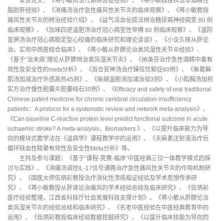
发表论文：《蒋小敏辨治代谢综合征经验》、《蒋小敏教授辨治非酒精性
脂肪肝经验》、《消痛汤治疗急性痛风性关节炎的临床观察》、《蒋小敏教授
痛风性关节炎的辨治经验介绍》、《益气活血化痰法辨治糖尿病神经病变 80 例
临床观察》、《加味四逆温胆汤治疗冠心病室性早搏 80 例临床观察》、《温阳
宣痹汤治疗冠心病稳定型心绞痛的临床研究和理论谈谈》、《小议久咳从肝论
治，实用中西医结合临床》、《蒋小敏从肝脾论治类风湿性关节炎经验》、
《基于“治未病”理论从肝脾辨治类风湿关节炎》、《纳美芬治疗急性酒精中毒有
效性及安全性的meta分析》、《百合安神汤治疗躁狂忧郁症60例》、《柴葛解
肌汤加减治疗外感高热45例》、《柴胡温胆汤加减治验3则》、《小陷胸汤加枳
实方治疗慢性胆囊炎胆囊结石30例》、《Efficacy and safety of oral traditional
Chinese patent medicine for chronic cerebral circulation insufficiency
patients：A protocol for a systematic review and network meta-analysis》、
《Can baseline C-reactive protein level predict functional outcome in acute
ischaemic stroke? A meta-analysis，Biomarkers 》、《以提升临床能力为导
向的模块式教学法在《温病学》课程教学中的运用》、《天麻素注射液治疗后
循环缺血性眩晕有效性及安全性Meta分析》等。
主持及参与课题：《基于“课程-竞赛-临床”中医经典三位一体教学模式的探
讨与实践》、《消痛汤调控IL-17信号通路治疗急性痛风性关节炎的作用机制研
究》、《国医大师伍炳彩教授治疗消化性溃疡临证经验及学术思想传承研
究》、《蒋小敏教授从肝肾论治痛风的学术经验总结及临床研究》、《伍炳彩
医疗经验整理，江西省科技厅社会发展科技支撑计划》、《蒋小敏从肝脾论治
类风湿关节炎的经验总结和临床研究》、《名老中医经验在中医经典教育中的
运用》、《伍炳彩教授临床经验数据挖掘研究》、《以提升临床技能为导向的