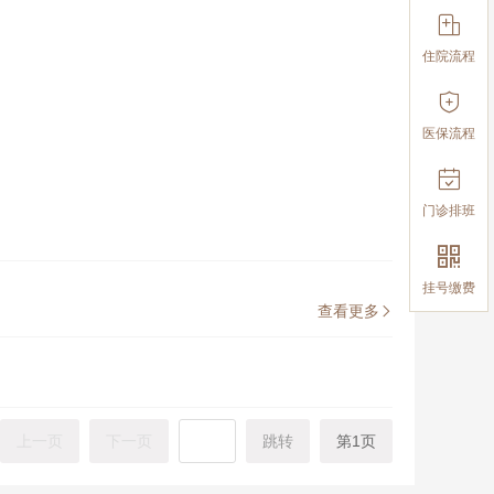

住院流程

医保流程

门诊排班

挂号缴费
查看更多

上一页
下一页
跳转
第1页