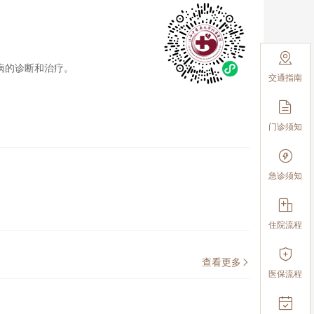

病的诊断和治疗。
交通指南

门诊须知

急诊须知

住院流程

查看更多

医保流程
