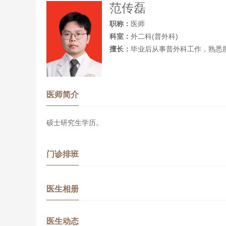
范传磊
职称：
医师
科室：
外二科(普外科)
擅长：
毕业后从事普外科工作，熟悉
医师简介
硕士研究生学历。
门诊排班
医生相册
医生动态