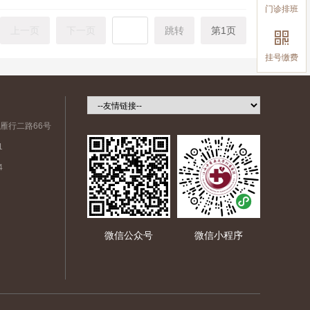
门诊排班
上一页
下一页
跳转
第1页

挂号缴费
雁行二路66号
1
4
微信公众号
微信小程序