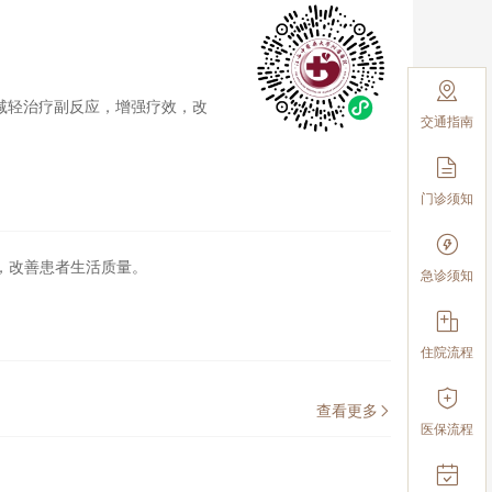

减轻治疗副反应，增强疗效，改
交通指南

门诊须知

，改善患者生活质量。
急诊须知

住院流程

查看更多

医保流程
