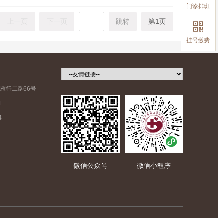
门诊排班
上一页
下一页
跳转
第1页

挂号缴费
雁行二路66号
1
4
微信公众号
微信小程序