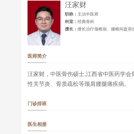
汪家财
职称：
主治中医师
科室：
经典骨科
擅长：
擅长治疗颈椎病、腰椎间盘突
医师简介
汪家财，中医骨伤硕士
,江西省中医药学
性关节炎、骨质疏松等颈肩腰腿痛疾病
。
门诊排班
医生相册