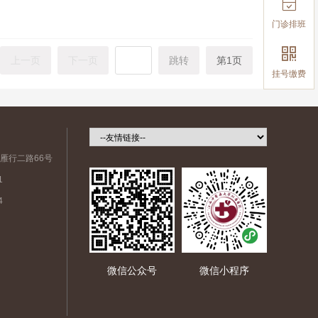

门诊排班

上一页
下一页
跳转
第1页
挂号缴费
雁行二路66号
1
4
微信公众号
微信小程序