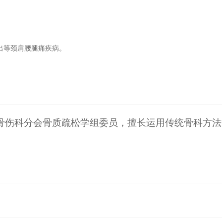
出等颈肩腰腿痛疾病。
会骨伤科分会骨质疏松学组委员，擅长运用传统骨科方