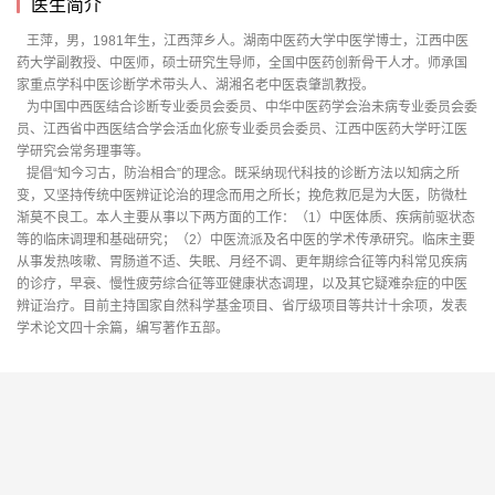
医生简介
王萍，男，1981年生，江西萍乡人。湖南中医药大学中医学博士，江西中医
药大学副教授、中医师，硕士研究生导师，全国中医药创新骨干人才。师承国
家重点学科中医诊断学术带头人、湖湘名老中医袁肇凯教授。
为中国中西医结合诊断专业委员会委员、中华中医药学会治未病专业委员会委
员、江西省中西医结合学会活血化瘀专业委员会委员、江西中医药大学旴江医
学研究会常务理事等。
提倡“知今习古，防治相合”的理念。既采纳现代科技的诊断方法以知病之所
变，又坚持传统中医辨证论治的理念而用之所长；挽危救厄是为大医，防微杜
渐莫不良工。本人主要从事以下两方面的工作：（1）中医体质、疾病前驱状态
等的临床调理和基础研究；（2）中医流派及名中医的学术传承研究。临床主要
从事发热咳嗽、胃肠道不适、失眠、月经不调、更年期综合征等内科常见疾病
的诊疗，早衰、慢性疲劳综合征等亚健康状态调理，以及其它疑难杂症的中医
辨证治疗。目前主持国家自然科学基金项目、省厅级项目等共计十余项，发表
学术论文四十余篇，编写著作五部。