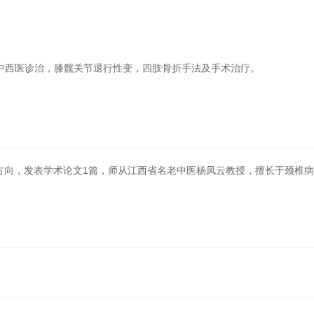
中西医诊治，膝髋关节退行性变，四肢骨折手法及手术治疗。
向，发表学术论文1篇，师从江西省名老中医杨凤云教授，擅长于颈椎病