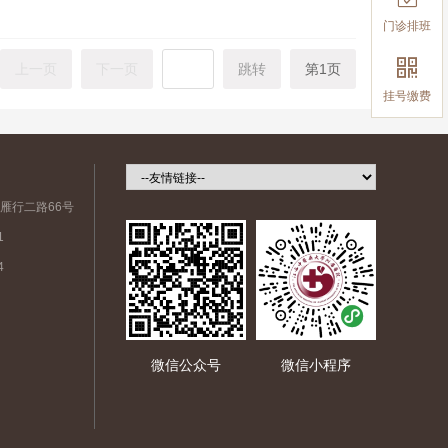
门诊排班

上一页
下一页
跳转
第1页
挂号缴费
雁行二路66号
1
4
微信公众号
微信小程序