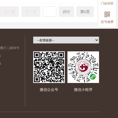
门诊排班
上一页
下一页
跳转
第1页

挂号缴费
雁行二路66号
1
4
微信公众号
微信小程序