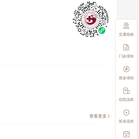

交通指南

门诊须知

急诊须知

住院流程

查看更多

医保流程
