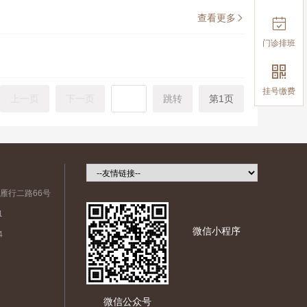
查看更多


门诊排班

挂号缴费
上一页
下一页
跳转
第1页
雁行二路66号
1
微信小程序
4
微信公众号