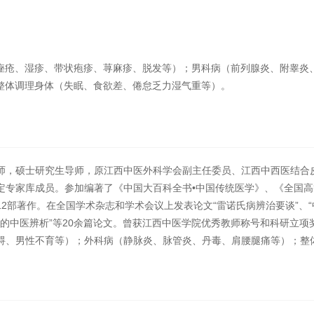
痤疮、湿疹、带状疱疹、荨麻疹、脱发等）；男科病（前列腺炎、附睾炎
整体调理身体（失眠、食欲差、倦怠乏力湿气重等）。
师，硕士研究生导师，原江西中医外科学会副主任委员、江西中西医结合
定专家库成员。参加编著了《中国大百科全书•中国传统医学》、《全国高
2部著作。在全国学术杂志和学术会议上发表论文“雷诺氏病辨治要谈”、“
症状的中医辨析”等20余篇论文。曾获江西中医学院优秀教师称号和科研立
碍、男性不育等）；外科病（静脉炎、脉管炎、丹毒、肩腰腿痛等）；整