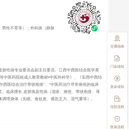
、男性不育等）；外科病（静脉

交通指南

门诊须知
皮肤性病专业委员会副主任委员、江西中西医结合医学美
等中医药院校成人教育教材•中医外科学》、《实用中西结

中西医结合治疗带状疱疹”、“中医药治疗寻常痤疮的临床
急诊须知
项奖。临床擅长:皮肤病及性病（湿疹、痤疮、带状疱疹、荨

体调理身体（失眠、食欲差、倦怠乏力、湿气重等）。
住院流程

医保流程