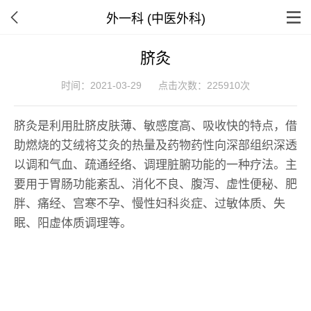
外一科 (中医外科)
脐灸
时间：2021-03-29
点击次数：225910次
脐灸是利用肚脐皮肤薄、敏感度高、吸收快的特点，借
助燃烧的艾绒将艾灸的热量及药物药性向深部组织深透
以调和气血、疏通经络、调理脏腑功能的一种疗法。主
要用于胃肠功能紊乱、消化不良、腹泻、虚性便秘、肥
胖、痛经、宫寒不孕、慢性妇科炎症、过敏体质、失
眠、阳虚体质调理等。