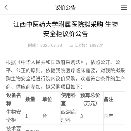
议价公告
江西中医药大学附属医院拟采购 生物
安全柜议价公告
时间：2025-07-28
点击次数：1897次
根据《中华人民共和国政府采购法》，依照公开、公
平、公正的原则，依据我院医疗临床需要，对我院拟采
购生物安全柜进行院内议价采购，欢迎符合条件的生产
商、供应商参加。拟采购项目如下：
设备名
使用科
预算总价
数量
单位
备注
称
室
（万元）
生物安
西湖病
1
台
3
国产
全柜
理科
技术要