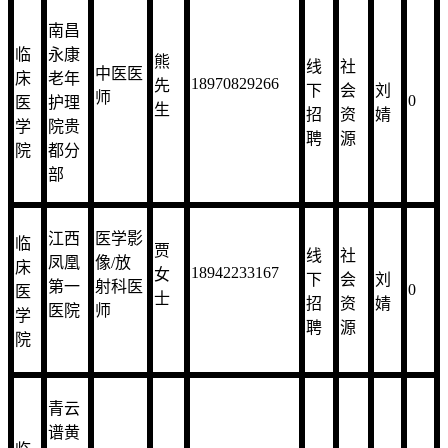
南昌
临
永康
熊
线
社
中医医
床
老年
18970829266
先
下
会
刘
师
0
医
护理
生
招
资
婧
学
院贵
聘
源
院
都分
部
江西
医学影
临
贾
线
社
凤凰
像/放
床
18942233167
女
下
会
刘
第一
射科医
0
医
士
招
资
婧
医院
师
学
聘
源
院
青云
谱黄