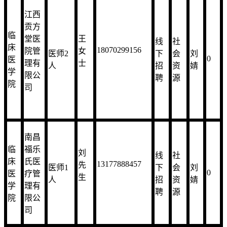
江西
贡方
临
堂医
王
线
社
床
18070299156
院管
女
医师2
下
会
刘
0
医
理有
士
人
招
资
婧
学
限公
聘
源
院
司
南昌
临
福乐
刘
线
社
床
氏医
13177888457
先
医师1
下
会
刘
0
医
疗管
生
人
招
资
婧
学
理有
聘
源
院
限公
司