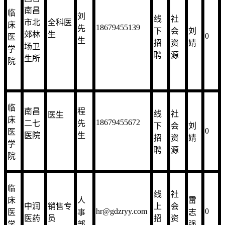
国营
南昌
临
刘
线
社
市北
全科医
床
18679455139
先
下
会
刘
郊林
生
0
医
生
招
资
婧
场卫
学
聘
源
生所
院
临
南昌
程
线
社
医生
床
18679455672
二七
先
下
会
刘
0
医
医院
生
招
资
婧
学
聘
源
院
临
线
社
床
人
雷
中润
销售专
上
会
hr@gdzryy.com
0
医
事
志
医药
员
招
资