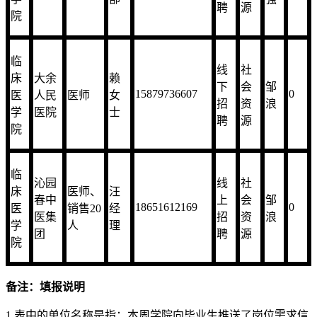
学
部
强
聘
源
院
临
线
社
床
大余
赖
下
会
邹
15879736607
0
医
人民
医师
女
招
资
浪
学
医院
士
聘
源
院
临
沁园
线
社
床
医师、
汪
春中
上
会
邹
18651612169
0
医
销售20
经
医集
招
资
浪
学
人
理
团
聘
源
院
备注：填报说明