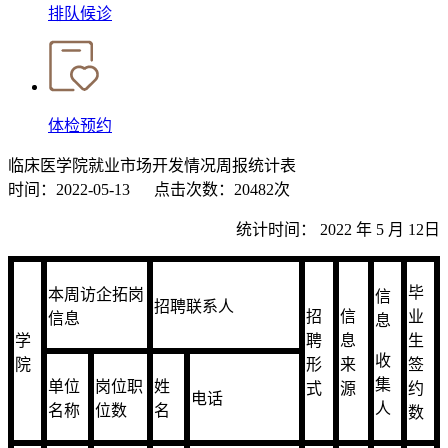
排队候诊
体检预约
临床医学院就业市场开发情况周报统计表
时间：2022-05-13
点击次数：20482次
统计时间： 2022 年 5 月 12日
毕
本周访企拓岗
信
招聘联系人
招
信
业
信息
息
学
聘
息
生
收
院
形
来
签
集
单位
岗位职
姓
式
源
约
电话
人
名称
位数
名
数