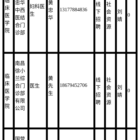
临
忠华
黄
线
社
妇科医
床
13177884836
中西
忠
下
会
刘
生
0
医
医结
华
招
资
婧
学
合门
聘
源
院
诊部
南昌
徐小
临
兰综
黄
线
社
床
18679452706
合门
医生
先
下
会
刘
0
医
诊部
生
招
资
婧
学
有限
聘
源
院
公司