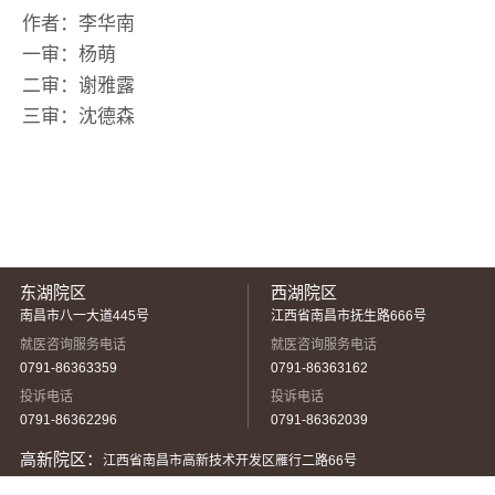
作者：李华南
一审：杨萌
二审：谢雅露
三审：沈德森
东湖院区
西湖院区
南昌市八一大道445号
江西省南昌市抚生路666号
就医咨询服务电话
就医咨询服务电话
0791-86363359
0791-86363162
投诉电话
投诉电话
0791-86362296
0791-86362039
高新院区：
江西省南昌市高新技术开发区雁行二路66号
就医咨询服务电话：
0791-82718011