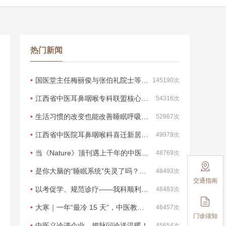
热门新闻
国医堂主任梅丽俊与张伯礼院士等专家共同参会
145190次
江西省中医耳鼻咽喉专科联盟核心成员单位授牌仪式在兴国县中医院成功举行
54316次
生活习惯的改变也能改善睡眠呼吸暂停！
52867次
江西省中医院耳鼻咽喉科喜迁新居，独立病区正式启用！——东湖院区病房整体搬迁至西湖院区1号楼13楼，医疗服务能力全面升级！
49979次
当《Nature》顶刊遇上千年的中医智慧：睡眠的殊途同归
48769次

是你大脑的“睡眠系统”失灵了吗？科学维修指南
48493次
交通指南
以考促学、规范诊疗——我科顺利完成第三次临床路径现场考核
46483次

大寒｜一年“最冷 15 天”，中医教你「藏阳 5 招」安稳迎新年
46457次
门诊须知
中医义诊进企业，把脉问诊送温暖！
45654次