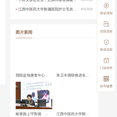

江西中医药大学附属医院护士毛衣采购项目（第二次）招标结果公示
45528次
急诊须知

住院流程
图片新闻

医保流程

门诊排班
我院盆地康复中心揭牌仪式圆满举行
朱卫丰调研推进名医工作室建设

挂号缴费
岐黄路上守医德 岁月深处见仁心—周士源教授做客第五期医德（师德）大讲堂
江西中医药大学附属医院医院精神：惟精惟一，止于至善