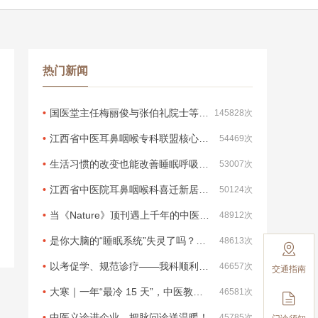
热门新闻
国医堂主任梅丽俊与张伯礼院士等专家共同参会
145828次
江西省中医耳鼻咽喉专科联盟核心成员单位授牌仪式在兴国县中医院成功举行
54469次
生活习惯的改变也能改善睡眠呼吸暂停！
53007次
江西省中医院耳鼻咽喉科喜迁新居，独立病区正式启用！——东湖院区病房整体搬迁至西湖院区1号楼13楼，医疗服务能力全面升级！
50124次
当《Nature》顶刊遇上千年的中医智慧：睡眠的殊途同归
48912次
是你大脑的“睡眠系统”失灵了吗？科学维修指南
48613次

以考促学、规范诊疗——我科顺利完成第三次临床路径现场考核
46657次
交通指南
大寒｜一年“最冷 15 天”，中医教你「藏阳 5 招」安稳迎新年
46581次

中医义诊进企业，把脉问诊送温暖！
45785次