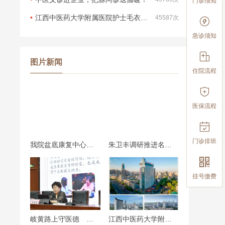
门诊须知
江西中医药大学附属医院护士毛衣采购项目（第二次）招标结果公示
45587次

急诊须知

图片新闻
住院流程

医保流程

门诊排班
我院盆底康复中心揭牌仪式圆满举行
朱卫丰调研推进名医工作室建设

挂号缴费
岐黄路上守医德 岁月深处见仁心—周士源教授做客第五期医德（师德）大讲堂
江西中医药大学附属医院医院精神：惟精惟一，止于至善