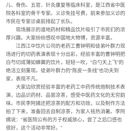
儿、骨伤、五官、针灸康复等临床科室，是江西省中医
院各科室的骨干专家。义诊免挂号费，前来参加义诊的
市民在专家诊桌前排起了长队。
现场展示的道地药材和精品饮片吸引了市民们的浓
厚兴趣。大家纷纷感叹中国地大物博，资源丰富。
江西江中饮片公司的老药工曹钟明和徒弟叶群力现
场进行的切药表演表现十分出彩，经验丰富的曹钟明把
白芍切成薄如蝉翼的饮片，轻轻一吹，“白勺天上飞”的
绝活立刻重现。徒弟叶群力的“陈皮一条线”也功夫到
家，表现不凡。
大家边欣赏经验丰富的老药工中药传统炮制技术表
演，边品识药材、品尝凉茶，感受中医药文化的无穷韵
味。市民李阿姨还把凉茶的配方和功效，以及制作方法
拍了下来，准备回去自制凉茶，为家人祛热消暑。李阿
姨说：“省医院公布的方子权威放心，尝了之后口感也
很好，这个活动非常好。”