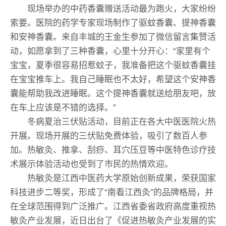
现场举办的中药香囊赠送活动最为跑火，大家纷纷
索要。医院的药学专家现场制作了驱蚊香囊、提神香囊
和安神香囊。来自丰城的王金生参加了微信留言集赞活
动，如愿拿到了三种香囊，心里十分开心：“家里有个
宝宝，夏季很容易招惹蚊子，我准备把这个驱蚊香囊挂
在宝宝推车上。我自己睡眠也不太好，希望这个安神香
囊能帮助我改进睡眠。这个提神香囊就送给朋友吧，放
在车上应该是不错的选择。”
冬病夏治三伏贴活动，目前正在各大中医医院火热
开展。现场开展的三伏贴免费体验，吸引了数百人参
加。热敏灸、推拿、刮痧、耳穴压豆等中医特色诊疗技
术展示体验活动也受到了市民的热情欢迎。
热敏灸是江西中医药大学原始创新成果，荣获国家
科技进步二等奖，形成了“南看江西灸”的品牌格局，并
在全球范围得到广泛推广。江西省委省政府高度重视热
敏灸产业发展，近日出台了《促进热敏灸产业发展的实