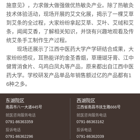
施意见》，力求做大做强做优热敏灸产业。除了热敏灸
技术体验活动，现场开展的艾文化展，揭示了一棵艾草
到艾条的全过程，大家纷纷拿起艾草、艾叶、艾绒和艾
条，闻闻艾香，了解相关知识，并饶有兴趣地观看及传
统艾条手工制作生产过程。
现场还展示了江西中医药大学产学研结合成果，大
家纷纷感叹，耳熟能详的金圣香烟，草珊瑚牙膏、江中
健胃消食片、乌鸡白凤丸等产品，原来都出自江西中医
药大学。学校研发产品单品年销售额过亿的产品都有1
6种之多。
东湖院区
西湖院区
南昌市八一大道445号
江西省南昌市抚生路666号
就医咨询服务电话
就医咨询服务电话
0791-86363359
0791-86363162
投诉电话
投诉电话
0791-86362296
0791-86362039