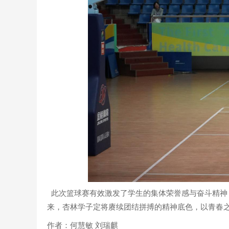
此次篮球赛有效激发了学生的集体荣誉感与奋斗精神
来，杏林学子定将赓续团结拼搏的精神底色，以青春
作者：何慧敏 刘瑞麒