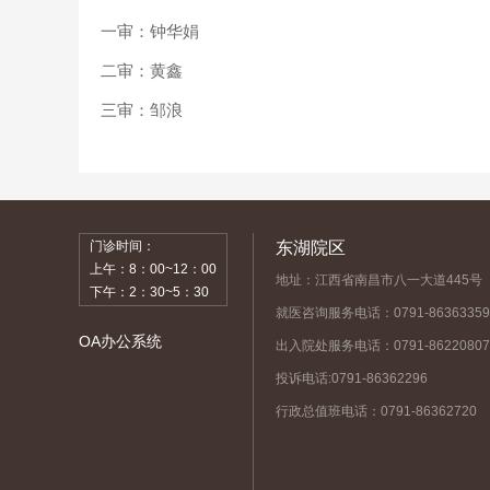
一审：钟华娟
二审：黄鑫
三审：邹浪
门诊时间：
东湖院区
上午：8：00~12：00
地址：江西省南昌市八一大道445号
下午：2：30~5：30
就医咨询服务电话：0791-86363359
OA办公系统
出入院处服务电话：0791-86220807
投诉电话:0791-86362296
行政总值班电话：0791-86362720