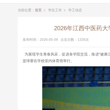
当前位置：
首页
学生工作
学工动态


2026年江西中医药
发布时间：2026-05-09
点击次数：1326次
为展现学生青春风采，促进各学院交流，推进“健康江中大
篮球赛在学校室内体育馆举行。