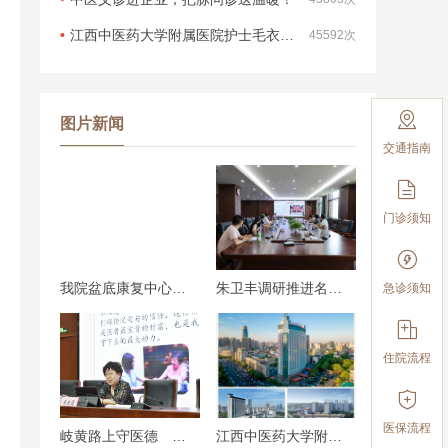
江西中医药大学附属医院护士毛衣采购项目（第二次）招标结果公示
45592次

图片新闻
交通指南

门诊须知

我院盆底康复中心揭牌仪式圆满举行
朱卫丰调研推进名医工作室建设
急诊须知

住院流程

医保流程
岐黄路上守医德 岁月深处见仁心—周士源教授做客第五期医德（师德）大讲堂
江西中医药大学附属医院医院精神：惟精惟一，止于至善