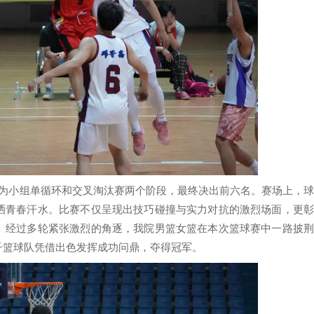
为小组单循环和交叉淘汰赛两个阶段，最终决出前六名。赛场上，球
洒青春汗水。比赛不仅呈现出技巧碰撞与实力对抗的激烈场面，更彰
。经过多轮紧张激烈的角逐，我院男篮女篮在本次篮球赛中一路披荆
子篮球队凭借出色发挥成功问鼎，夺得冠军。