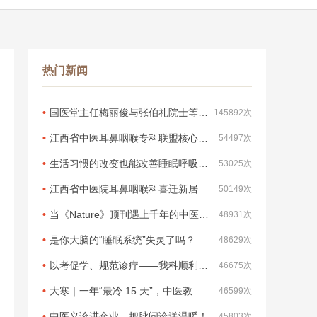
热门新闻
国医堂主任梅丽俊与张伯礼院士等专家共同参会
145892次
江西省中医耳鼻咽喉专科联盟核心成员单位授牌仪式在兴国县中医院成功举行
54497次
生活习惯的改变也能改善睡眠呼吸暂停！
53025次
江西省中医院耳鼻咽喉科喜迁新居，独立病区正式启用！——东湖院区病房整体搬迁至西湖院区1号楼13楼，医疗服务能力全面升级！
50149次
当《Nature》顶刊遇上千年的中医智慧：睡眠的殊途同归
48931次
是你大脑的“睡眠系统”失灵了吗？科学维修指南
48629次
以考促学、规范诊疗——我科顺利完成第三次临床路径现场考核
46675次
大寒｜一年“最冷 15 天”，中医教你「藏阳 5 招」安稳迎新年
46599次
中医义诊进企业，把脉问诊送温暖！
45803次