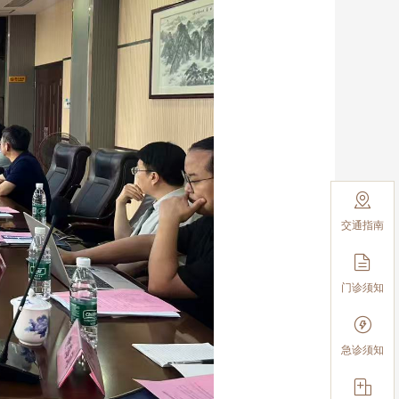

交通指南

门诊须知

急诊须知
