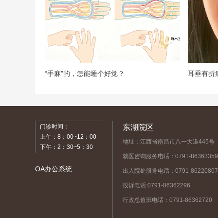
“手麻”的，怎能睡个好觉？
耳垂有折
门诊时间：
东湖院区
上午：8：00~12：00
地址：江西省南昌市八一大道445号
下午：2：30~5：30
就医咨询服务电话：0791-86363359
OA办公系统
出入院处服务电话：0791-86220807
投诉电话:0791-86362296
行政总值班电话：0791-86362720