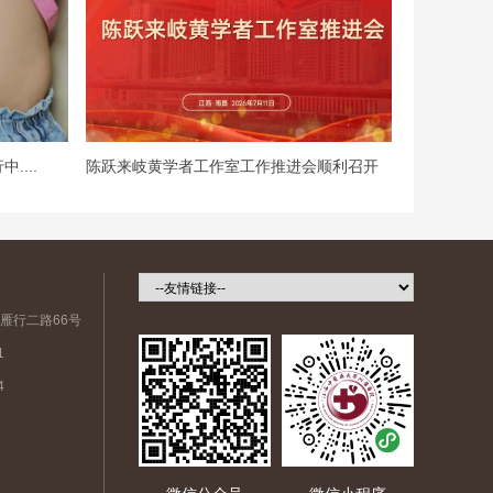
...
陈跃来岐黄学者工作室工作推进会顺利召开
雁行二路66号
1
4