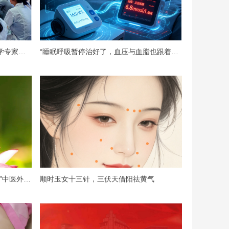
【重磅医讯】上海龙华医院睡眠医学专家本周五上午亲临坐诊！
“睡眠呼吸暂停治好了，血压与血脂也跟着正常了”——这不是奇迹，是科学！
大暑至，阳气盛——这份“冬病夏治”中医外治攻略请收好！
顺时玉女十三针，三伏天借阳祛黄气