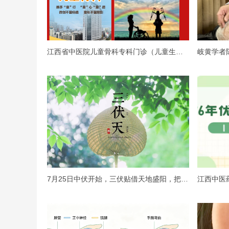
江西省中医院儿童骨科专科门诊（儿童生长发育门诊、儿童肢体畸矫治门诊）正式成立运营啦！！！一起来围观！！！
7月25日中伏开始，三伏贴借天地盛阳，把陈年寒湿连根拔起