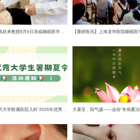
岐黄学者陈跃来教授8月5日亲临睡眠医学中心 & 中医盆底康复中心坐诊！
江西中医药大学附属医院儿科“2026年优秀大学生暑期夏令营”活动通知