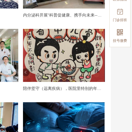

内分泌科开展“科普促健康、携手向未来--安全护航、健康生活”科普活动
门诊排班

挂号缴费
陪伴坚守（远离疾病），医院里特别的年味！——儿童骨科病房