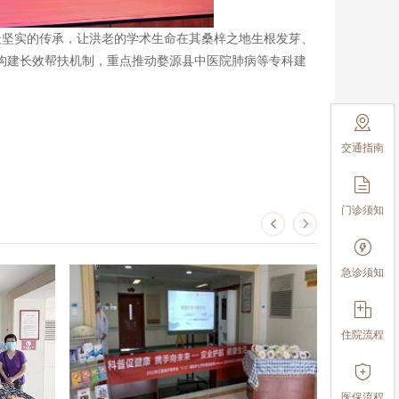
坚实的传承，让洪老的学术生命在其桑梓之地生根发芽、
构建长效帮扶机制，重点推动婺源县中医院肺病等专科建

交通指南

门诊须知



急诊须知

住院流程

医保流程